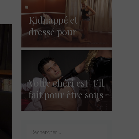
Kidnappé et
dressé pour
devenir un esclave
BDSM soumis (1)
Votre chéri est-t’il
fait pour être sous
votre domination
?
Rechercher :