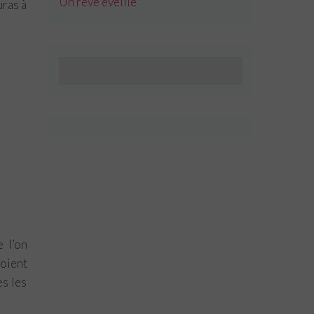
Un rêve eveillé
uras à
e l’on
soient
es les