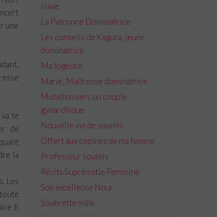
slave
oncert
La Patronne Dominatrice
er une
Les conseils de Kagura, jeune
dominatrice
ndant,
Ma logeuse
resse
Marie, Maîtresse dominatrice
Mutation vers un couple
gynarchique
 va te
Nouvelle vie de soumis
er de
Offert aux copines de ma femme
quant
dre la
Professeur soumis
Récits Suprématie Feminine
s. Les
Son excellence Nour
toute
Soubrette mâle
ire fi