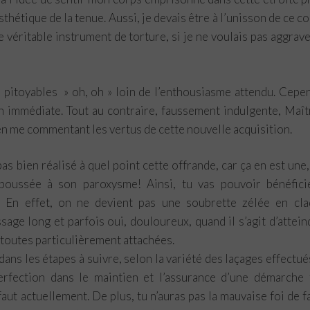
thétique de la tenue. Aussi, je devais être à l’unisson de ce c
e véritable instrument de torture, si je ne voulais pas aggrav
pitoyables » oh, oh » loin de l’enthousiasme attendu. Cepe
n immédiate. Tout au contraire, faussement indulgente, Maît
en me commentant les vertus de cette nouvelle acquisition.
as bien réalisé à quel point cette offrande, car ça en est une,
é poussée à son paroxysme! Ainsi, tu vas pouvoir bénéfici
! En effet, on ne devient pas une soubrette zélée en cla
age long et parfois oui, douloureux, quand il s’agit d’attein
 toutes particulièrement attachées.
dans les étapes à suivre, selon la variété des laçages effectué
erfection dans le maintien et l’assurance d’une démarche 
ut actuellement. De plus, tu n’auras pas la mauvaise foi de fa