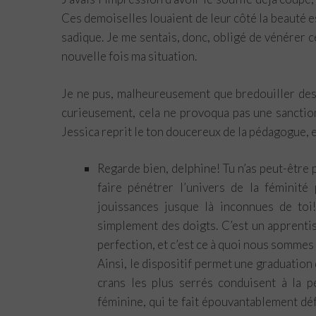
Ces demoiselles louaient de leur côté la beauté es
sadique. Je me sentais, donc, obligé de vénérer c
nouvelle fois ma situation.
Je ne pus, malheureusement que bredouiller des 
curieusement, cela ne provoqua pas une sanctio
Jessica reprit le ton doucereux de la pédagogue, 
Regarde bien, delphine! Tu n’as peut-être p
faire pénétrer l’univers de la féminit
jouissances jusque là inconnues de toi
simplement des doigts. C’est un apprentiss
perfection, et c’est ce à quoi nous sommes
Ainsi, le dispositif permet une graduation 
crans les plus serrés conduisent à la p
féminine, qui te fait épouvantablement défa