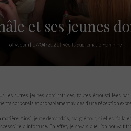
âle et ses jeunes do
olivsoum
|
17/04/2021
|
Récits Suprématie Feminine
P
ar
ua les autres jeunes dominatrices, toutes émoustillées par
ta
ments corporels et probablement avides d’une réception expre
ge
r
 matière. Ainsi, je me demandais, malgré tout, si elles n’allaie
cessoire d’infortune. En effet, je savais que l’on pouvait t