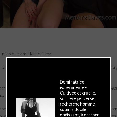
 mais elle y mit les formes:
×
 ta Maîtresse vient de découvrir dans catalogue qui regor
Dominatrice
expérimentée,
r leur regard, m’incitait à comprendre que j’allais, de nouvea
Cultivée et cruelle,
u.
sorcière perverse,
recherche homme
 sens des mots, j’avais du mal à assimiler un accessoire esta
soumis docile
obéissant, à dresser
 la grande perversité de ces demoiselles me permit de compren