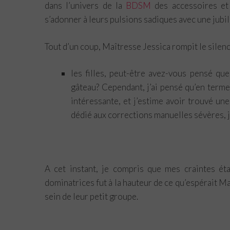
p
dans l’univers de la
BDSM
des accessoires et 
s’adonner à leurs pulsions sadiques avec une jubi
Tout d’un coup, Maîtresse Jessica rompit le silen
les filles, peut-être avez-vous pensé qu
gâteau? Cependant, j’ai pensé qu’en terme
intéressante, et j’estime avoir trouvé un
dédié aux corrections manuelles sévères, 
A cet instant, je compris que mes craintes éta
dominatrices fut à la hauteur de ce qu’espérait Ma
sein de leur petit groupe.