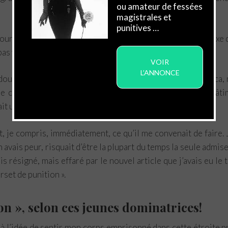
ou amateur de fessées
magistrales et
punitives …
our contempler l’image prometteuse, j’eus le mauvais réflexe
 pas visualiser correctement l’écran.
VOIR
L’ANNONCE
 double paire de claques, administrée par Maîtresse Jessica, 
ire comprendre qu’elle aussi avait voix au chapitre des chât
tait une première confrontation, dans ce registre avec elle.
, je compris, immédiatement, ce qu’il me convenait de faire.
 avais peur, risquait d’être la plupart du temps la seule admise
s résigné, mais effaré par le nouvel article que j’avais eu le
orset de punition ».
on », selon ces jeunes dominatrices!
, à l’idée de sentir mon corps emprisonné dans cette étroite p