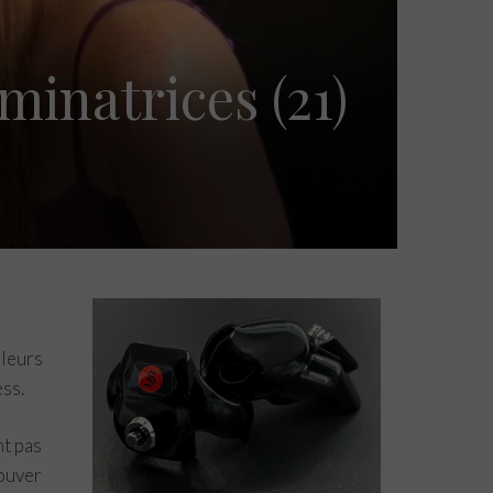
minatrices (21)
 leurs
ss.
nt pas
rouver