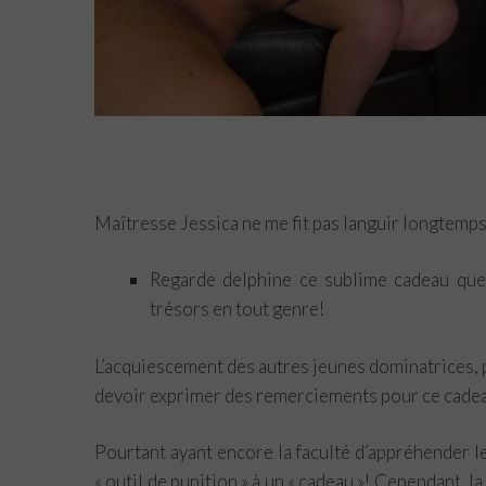
Maîtresse Jessica ne me fit pas languir longtemps,
Regarde delphine ce sublime cadeau que
trésors en tout genre!
L’acquiescement des autres jeunes dominatrices, pa
devoir exprimer des remerciements pour ce cadea
Pourtant ayant encore la faculté d’appréhender le
« outil de punition » à un « cadeau »! Cependant,