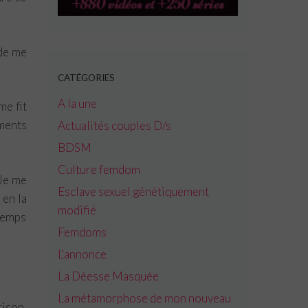
 de me
CATÉGORIES
A la une
me fit
iments
Actualités couples D/s
BDSM
Culture femdom
 Je me
Esclave sexuel génétiquement
 en la
modifié
 temps
Femdoms
L'annonce
La Déesse Masquée
La métamorphose de mon nouveau
rison.