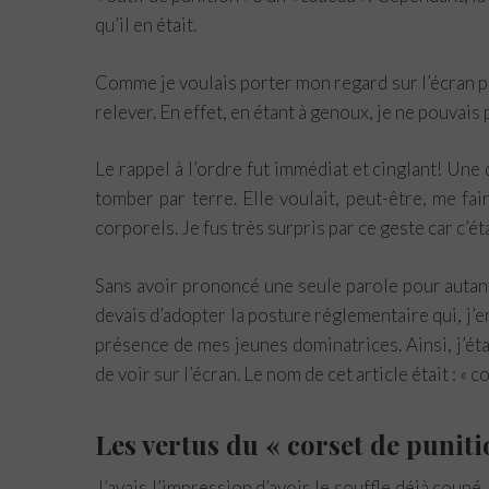
qu’il en était.
Comme je voulais porter mon regard sur l’écran p
relever. En effet, en étant à genoux, je ne pouvais
Le rappel à l’ordre fut immédiat et cinglant! Une
tomber par terre. Elle voulait, peut-être, me fa
corporels. Je fus très surpris par ce geste car c’é
Sans avoir prononcé une seule parole pour autant
devais d’adopter la posture réglementaire qui, j’en
présence de mes jeunes dominatrices. Ainsi, j’étai
de voir sur l’écran. Le nom de cet article était : « c
Les vertus du « corset de puniti
J’avais l’impression d’avoir le souffle déjà coupé