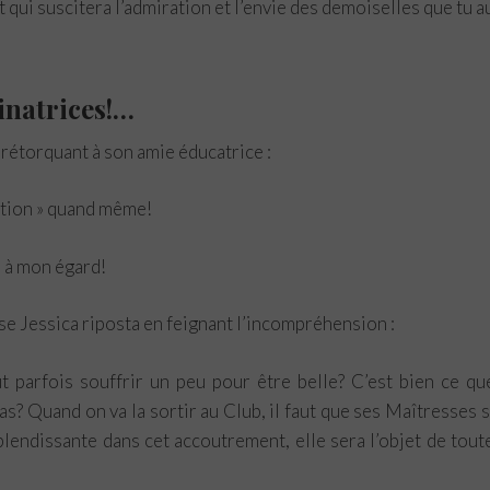
t qui suscitera l’admiration et l’envie des demoiselles que tu a
inatrices!…
 rétorquant à son amie éducatrice :
ition » quand même!
 à mon égard!
se Jessica riposta en feignant l’incompréhension :
ut parfois souffrir un peu pour être belle? C’est bien ce qu
s? Quand on va la sortir au Club, il faut que ses Maîtresses 
splendissante dans cet accoutrement, elle sera l’objet de tout