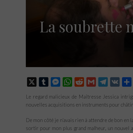
La soubrette m
X
T
M
W
R
G
Te
V
u
es
h
e
m
le
K
Le regard malicieux de Maîtresse Jessica intrig
m
se
at
d
ail
gr
nouvelles acquisitions en instruments pour châti
bl
n
s
di
a
r
ge
A
t
m
De mon côté je n’avais rien à attendre de bon en la
r
p
sortir pour mon plus grand malheur, un nouvel ac