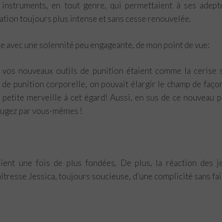
instruments, en tout genre, qui permettaient à ses adept
lation toujours plus intense et sans cesse renouvelée.
ce avec une solennité peu engageante, de mon point de vue:
e vos nouveaux outils de punition étaient comme la cerise 
 de punition corporelle, on pouvait élargir le champ de faço
e petite merveille à cet égard! Aussi, en sus de ce nouveau 
jugez par vous-mêmes !
ient une fois de plus fondées. De plus, la réaction des j
îtresse Jessica, toujours soucieuse, d’une complicité sans fai