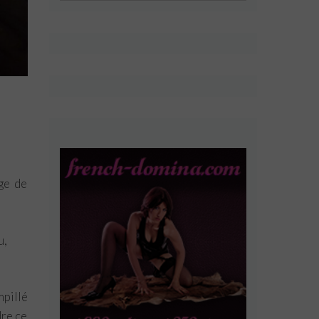
ge de
u,
mpillé
dre ce