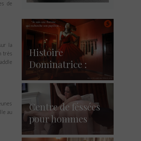
es de
sur la
Histoire
n très
Dominatrice :
paddle
Merveilleuse
scène bdsm 1
eunes
Centre de féssées
lle au
pour hommes