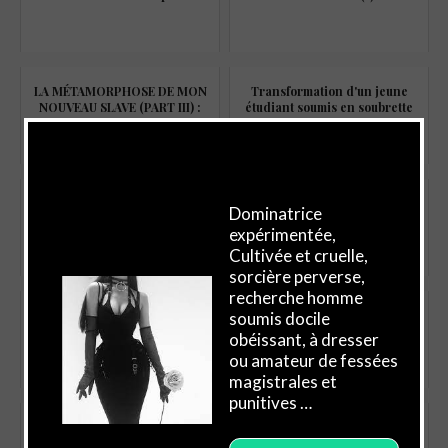
LA MÉTAMORPHOSE DE MON
Transformation d'un jeune
NOUVEAU SLAVE (PART III) :
étudiant soumis en soubrette
BERNARD,Soumis sex toy
×
ENCHAÎNÉ
Maîtresse Clara, dominatrice
III.SON EXCELLENCE NOUR,
Dominatrice
parfaite !
PRINCESSE DOMINATRICE
expérimentée,
Cultivée et cruelle,
sorcière perverse,
recherche homme
Fétichiste des jolis pieds de ma
Ma sainte voisine, ma future
soumis docile
collègue (1)
Maîtresse dominatrice? (3)
obéissant, à dresser
ou amateur de fessées
magistrales et
punitives …
De mari macho à soumis à mon
Mis à l'épreuve, par Madame,
épouse dominatrice! (3)
Maîtresse domina