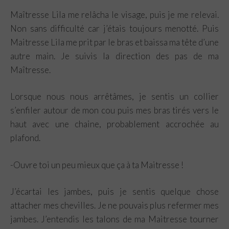
Maîtresse Lila me relâcha le visage, puis je me relevai.
Non sans difficulté car j’étais toujours menotté. Puis
Maitresse Lila me prit par le bras et baissa ma tête d’une
autre main. Je suivis la direction des pas de ma
Maîtresse.
Lorsque nous nous arrêtâmes, je sentis un collier
s’enfiler autour de mon cou puis mes bras tirés vers le
haut avec une chaine, probablement accrochée au
plafond.
-Ouvre toi un peu mieux que ça à ta Maitresse !
J’écartai les jambes, puis je sentis quelque chose
attacher mes chevilles. Je ne pouvais plus refermer mes
jambes. J’entendis les talons de ma Maitresse tourner