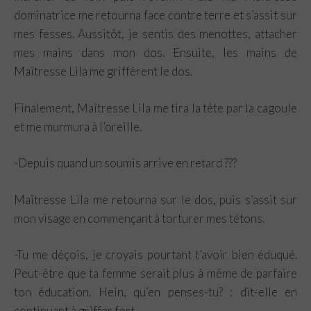
dominatrice me retourna face contre terre et s’assit sur
mes fesses. Aussitôt, je sentis des menottes, attacher
mes mains dans mon dos. Ensuite, les mains de
Maîtresse Lila me griffèrent le dos.
Finalement, Maîtresse Lila me tira la tête par la cagoule
et me murmura à l’oreille.
-Depuis quand un soumis arrive en retard ???
Maîtresse Lila me retourna sur le dos, puis s’assit sur
mon visage en commençant à torturer mes tétons.
-Tu me déçois, je croyais pourtant t’avoir bien éduqué.
Peut-être que ta femme serait plus à même de parfaire
ton éducation. Hein, qu’en penses-tu? : dit-elle en
continuant à griffer fort.