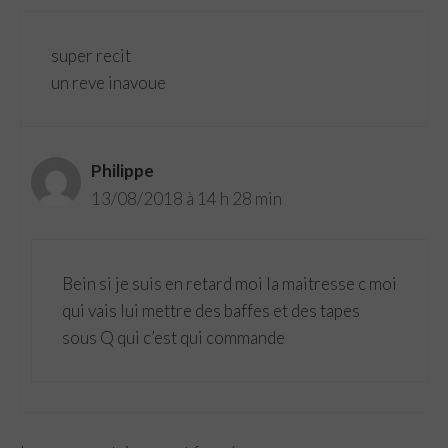
super recit
un reve inavoue
Philippe
13/08/2018 à 14 h 28 min
Bein si je suis en retard moi la maitresse c moi
qui vais lui mettre des baffes et des tapes
sous Q qui c’est qui commande