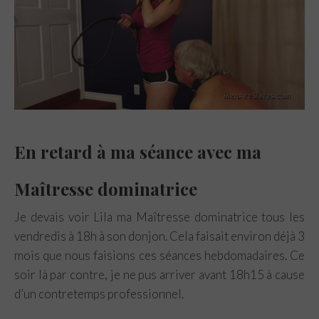
r
ge
A
t
m
r
r
p
p
En retard à ma séance avec ma
Maîtresse dominatrice
Je devais voir Lila ma Maîtresse dominatrice tous les
vendredis à 18h à son donjon. Cela faisait environ déjà 3
mois que nous faisions ces séances hebdomadaires. Ce
soir là par contre, je ne pus arriver avant 18h15 à cause
d’un contretemps professionnel.