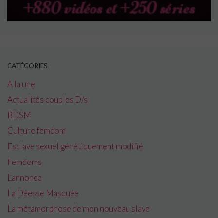
CATÉGORIES
A la une
Actualités couples D/s
BDSM
Culture femdom
Esclave sexuel génétiquement modifié
Femdoms
L'annonce
La Déesse Masquée
La métamorphose de mon nouveau slave